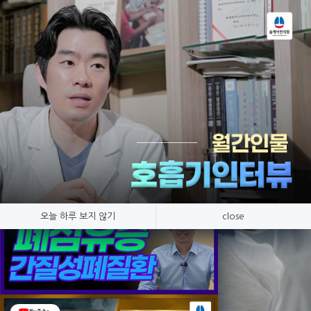
Tog
nav
공지사항
호흡기 질환만 연구, 숨케어한의원
오늘 하루 보지 않기
close