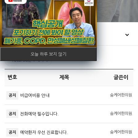
커뮤니티
치료인터뷰
오늘 하루 보지 않기
Total 38건
1 페이지
번호
제목
글쓴이
숨케어한의원
공지
비급여비용 안내
숨케어한의원
공지
전화예약 필수입니다.
숨케어한의원
공지
예약환자 우선 진료합니다.