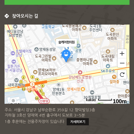
찾아오시는 길
숨케어한의원
100m
주소: 서울시 강남구 남부순환로 359길 12 향덕빌딩3층
지하철 3호선 양재역 4번 출구에서 도보로 3~5분
1층 후문에는 전용주차장이 있습니다
자세히보기