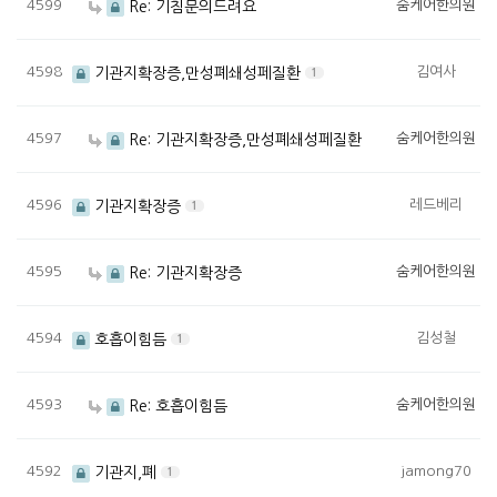
4599
숨케어한의원
Re: 기침문의드려요
4598
김여사
기관지확장증,만성폐쇄성페질환
1
4597
숨케어한의원
Re: 기관지확장증,만성폐쇄성페질환
4596
레드베리
기관지확장증
1
4595
숨케어한의원
Re: 기관지확장증
4594
김성철
호흡이힘듬
1
4593
숨케어한의원
Re: 호흡이힘듬
4592
jamong70
기관지,폐
1