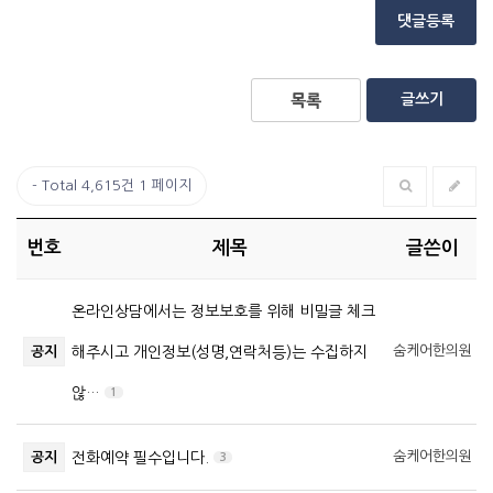
댓글등록
글쓰기
목록
Total 4,615건
1 페이지
번호
제목
글쓴이
온라인상담에서는 정보보호를 위해 비밀글 체크
숨케어한의원
공지
해주시고 개인정보(성명,연락처등)는 수집하지
않…
1
숨케어한의원
공지
전화예약 필수입니다.
3