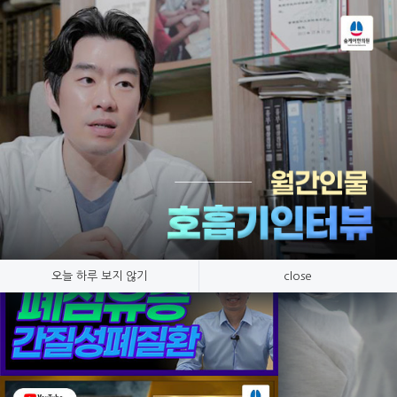
Tog
nav
온라인상담
호흡기 질환만 연구, 숨케어한의원
오늘 하루 보지 않기
close