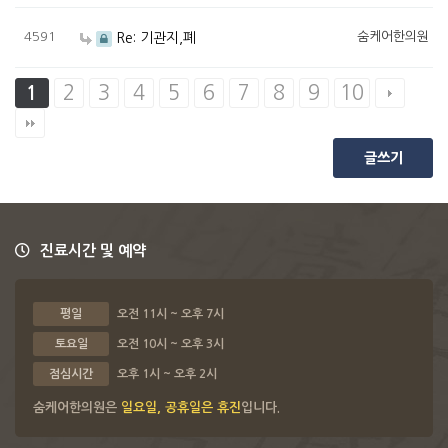
4591
숨케어한의원
Re: 기관지,폐
2
3
4
5
6
7
8
9
10
1
글쓰기
진료시간 및 예약
평일
오전 11시 ~ 오후 7시
토요일
오전 10시 ~ 오후 3시
점심시간
오후 1시 ~ 오후 2시
숨케어한의원은
일요일, 공휴일은 휴진
입니다.