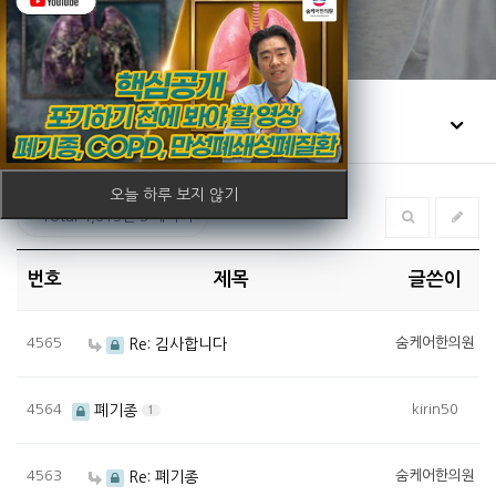
커뮤니티
유튜브
오늘 하루 보지 않기
Total 4,615건
3 페이지
번호
제목
글쓴이
4565
숨케어한의원
Re: 김사합니다
4564
kirin50
폐기종
1
4563
숨케어한의원
Re: 폐기종