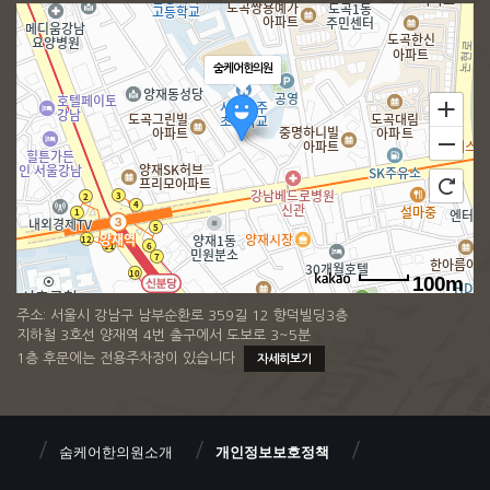
숨케어한의원
100m
주소: 서울시 강남구 남부순환로 359길 12 향덕빌딩3층
지하철 3호선 양재역 4번 출구에서 도보로 3~5분
1층 후문에는 전용주차장이 있습니다
자세히보기
숨케어한의원소개
개인정보보호정책