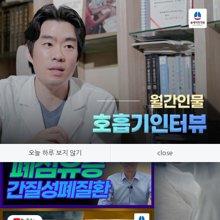
Tog
nav
온라인상담
호흡기 질환만 연구, 숨케어한의원
오늘 하루 보지 않기
close