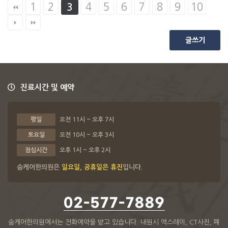
1
2
4
5
6
7
8
9
10
3
글쓰기
진료시간 및 예약
평일
오전 11시 ~ 오후 7시
토요일
오전 10시 ~ 오후 3시
점심시간
오후 1시 ~ 오후 2시
숨케어한의원은
일요일, 공휴일은 휴진
입니다.
02-577-7889
숨케어한의원에서는 전화예약을 받고 있습니다.
내원시 엑스레이, CT사진, 폐