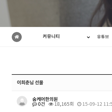
커뮤니티
유튜브
이희춘님 선물
숨케어한의원
0건
18,165회
15-09-12 11: