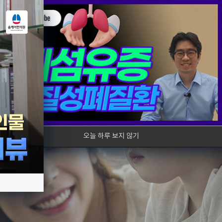
원소개
기침
기관지
코
오늘 하루 보지 않기